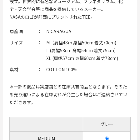
設立。世界的に有名なミュージアム、プラネタリウム、化
学・天文学会等に商品を提供しているメーカー。
NASAのロゴが前面にプリントされたTEE。
原産国
：
NICARAGUA
サイズ
：
M（肩幅48m 身幅50cm 着丈70cm)
L (肩幅53cm 身幅54cm 着丈75cm)
XL (肩幅57cm 身幅60cm 着丈78cm)
素材
：
COTTON 100%
＊一部の商品は実店舗との在庫共有商品となります。そのた
め売り違いによる在庫切れが発生した場合はご連絡させてい
ただきます。
グレー
MEDIUM