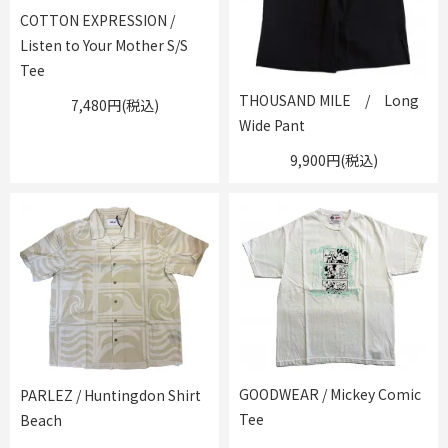
COTTON EXPRESSION /
Listen to Your Mother S/S
Tee
THOUSAND MILE / Long
7,480円(税込)
Wide Pant
9,900円(税込)
GOODWEAR / Mickey Comic
PARLEZ / Huntingdon Shirt
Tee
Beach