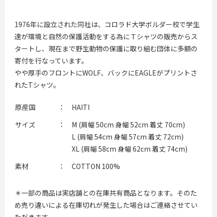
1976年に設立された同社は、コロラド大学ボルダー校で学生
達が環境と自然の保護活動をする為にＴシャツの販売からス
タートし、現在まで野生動物の保護に取り組む団体に多額の
寄付を行なっています。
やや厚手のフロントにWOLF、バックにEAGLEがプリントさ
れたTシャツ。
原産国
：
HAITI
サイズ
：
M (肩幅 50cm 身幅 52cm 着丈 70cm)
L (肩幅 54cm 身幅 57cm 着丈 72cm)
XL (肩幅 58cm 身幅 62cm 着丈 74cm)
素材
：
COTTON 100%
＊一部の商品は実店舗との在庫共有商品となります。そのた
め売り違いによる在庫切れが発生した場合はご連絡させてい
ただきます。