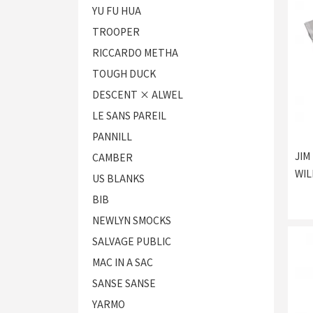
YU FU HUA
TROOPER
RICCARDO METHA
TOUGH DUCK
DESCENT × ALWEL
LE SANS PAREIL
PANNILL
JIM
CAMBER
WIL
US BLANKS
BIB
NEWLYN SMOCKS
SALVAGE PUBLIC
MAC IN A SAC
SANSE SANSE
YARMO