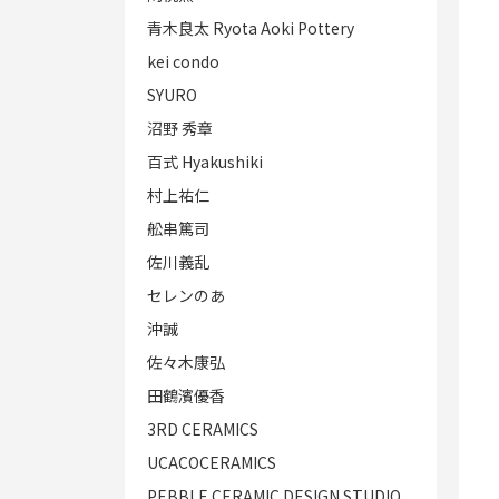
青木良太 Ryota Aoki Pottery
kei condo
SYURO
沼野 秀章
百式 Hyakushiki
村上祐仁
舩串篤司
佐川義乱
セレンのあ
沖誠
佐々木康弘
田鶴濱優香
3RD CERAMICS
UCACOCERAMICS
PEBBLE CERAMIC DESIGN STUDIO