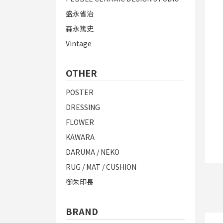
盛永省治
森永篤史
Vintage
OTHER
POSTER
DRESSING
FLOWER
KAWARA
DARUMA / NEKO
RUG / MAT / CUSHION
御朱印長
BRAND