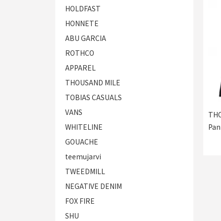
HOLDFAST
HONNETE
ABU GARCIA
ROTHCO
APPAREL
THOUSAND MILE
TOBIAS CASUALS
VANS
THO
Pan
WHITELINE
GOUACHE
teemujarvi
TWEEDMILL
NEGATIVE DENIM
FOX FIRE
SHU