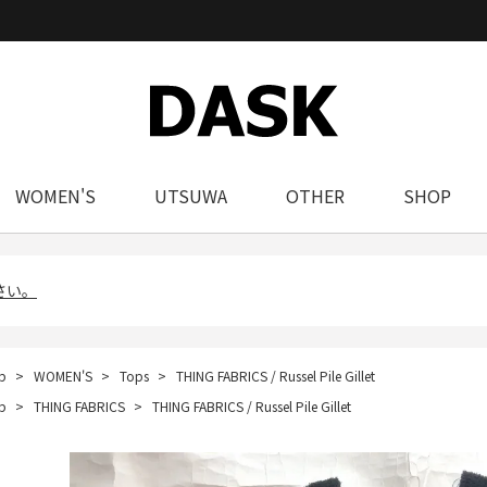
WOMEN'S
UTSUWA
OTHER
SHOP
さい。
p
WOMEN'S
Tops
THING FABRICS / Russel Pile Gillet
p
THING FABRICS
THING FABRICS / Russel Pile Gillet