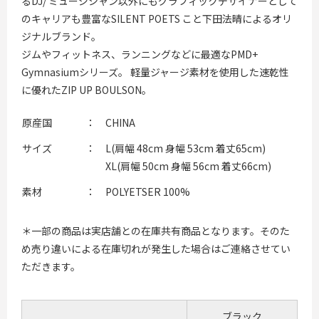
るDJ/ ミュージシャン以外にもグラフィックデザイナーとして
のキャリアも豊富なSILENT POETS こと下田法晴によるオリ
ジナルブランド。
ジムやフィットネス、ランニングなどに最適なPMD+
Gymnasiumシリーズ。 軽量ジャージ素材を使用した速乾性
に優れたZIP UP BOULSON。
原産国
：
CHINA
サイズ
：
L(肩幅 48cm 身幅 53cm 着丈65cm)
XL(肩幅 50cm 身幅 56cm 着丈66cm)
素材
：
POLYETSER 100%
＊一部の商品は実店舗との在庫共有商品となります。そのた
め売り違いによる在庫切れが発生した場合はご連絡させてい
ただきます。
ブラック